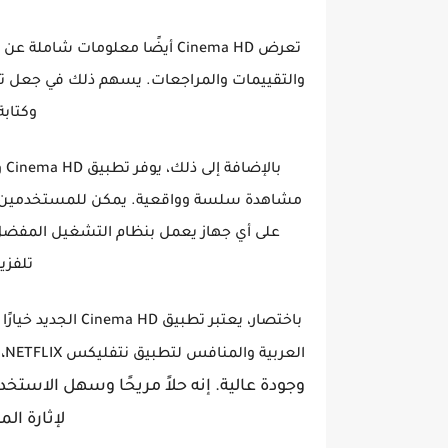
تعرض Cinema HD أيضًا معلومات 
والتقييمات والمراجعات. يسهم ذلك في جعل تجربة
وكتاب
با
مشاهدة سلسة وواقعية. يمكن للمستخدمين ت
على أي جهاز يعمل بنظام التشغيل المفضل لد
تلفزي
باختصار، يعتبر تطب
،
العربية و
المنافس لتطبيق نتفليكس NETFLIX
وجودة عالية. إنه حلاً مريحًا وسهل الاست
لإثارة ال