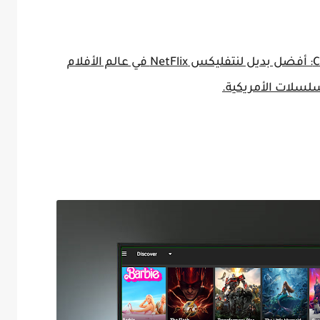
تحميل تطبيق فيلم باس Cinema HD: أفضل بديل لنتفليكس NetFlix في عالم الأفلام
لسلات الأمريكية.