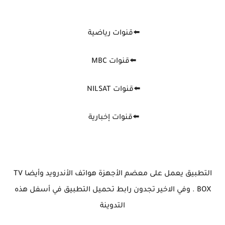
⬅️قنوات رياضية
⬅️قنوات MBC
⬅️قنوات NILSAT
⬅️قنوات إخبارية
التطبيق يعمل على معضم الأجهزة هواتف الأندرويد وأيضا TV
BOX . وفي الاخير تجدون رابط تحميل التطبيق في أسفل هذه
التدوينة