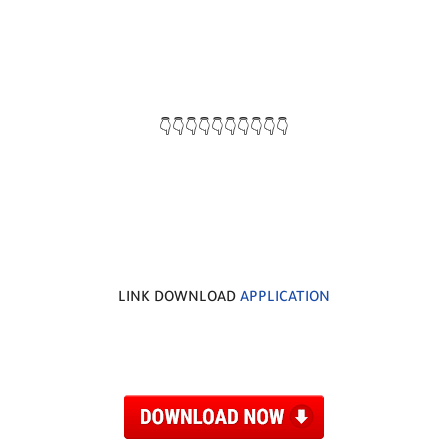
👇👇👇👇👇👇👇👇👇👇
LINK DOWNLOAD
APPLICATION