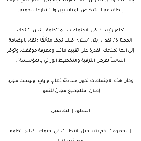
بقدراتك. ولكن تذكر أن هناك توازنًا دقيقًا بين مشاركة الإنجازات
بلطف مع الأشخاص المناسبين وانتشارها للجميع.
"حاور رئيسك في الاجتماعات المنتظمة بشأن نتائجك
الممتازة"، تقول ريتر. "سترى فيك نجمًا متألقًا وثقة، بالإضافة
إلى أنها تمنحك القدرة على تقييم أدائك ومعرفة موقفك، وتوفر
أساساً لفرص الترقية والتخطيط الوراثي بالمؤسسة".
وكأن هذه الاجتماعات تكون محادثة ذهابٍ وإيابٍ، وليست مجرد
إعلان. فللجميع مجالٌ للنمو.
| الخطوة | التفاصيل |
| الخطوة 1 | قم بتسجيل الانجازات في اجتماعاتك المنتظمة