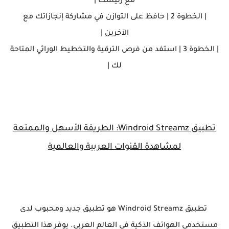
مع رئيسك |
| الخطوة 2 | حافظ على التوازن في مشاركة إنجازاتك مع
الآخرين |
| الخطوة 3 | استفد من فرص الترقية والتخطيط الوراثي المتاحة
لك |
تطبيق Windroid Streamz: الطريقة الأسهل والممتعة
لمشاهدة القنوات العربية والعالمية
تطبيق Windroid Streamz هو تطبيق جديد ومحبوب لدى
مستخدمي الهواتف الذكية في العالم العربي. يوفر هذا التطبيق