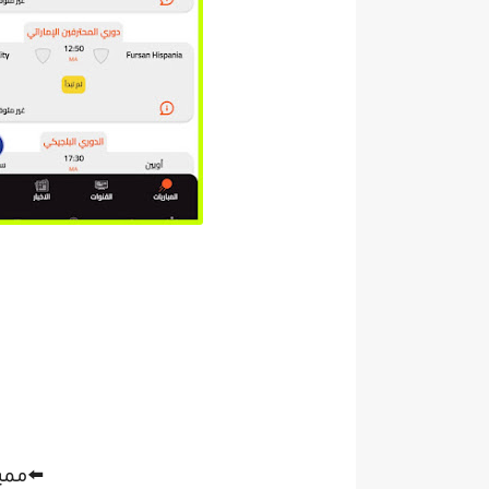
⬅️ممي