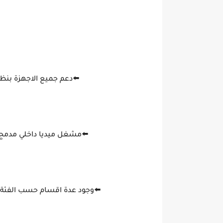
⬅️دعم جميع الاجهزة بنظام الأند
⬅️مشغل ميديا داخلي مدمج في
⬅️وجود عدة اقسام حسب الفئة و