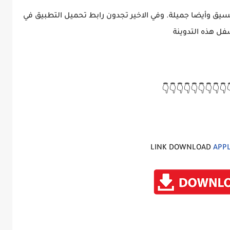
التطبيق يتوفر على واجهة رئيسية بشكل أكثر تنسيق وأيضا جم
أسفل هذه التدوي
👇👇👇👇👇👇
👇👇👇
LINK DOWNLOAD
APPL