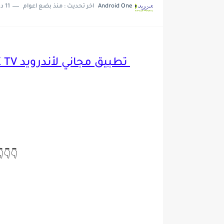
11 دقائق للقراءة
منذ بضع اعوام
اخر تحديث :
Android One
حصريا تحميل تطبيق Ninja One لمشاهدة القنوات العربية و العالمية...
تحديث جديد لتطبيق 4K OTT لمشاهدة القنوات العربية و...
تطبيق مجاني لأندرويد SPORTIK TV لمشاهدة القنوات العربية
👇👇