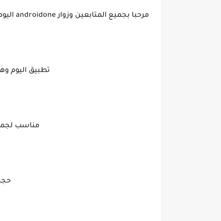
مرحبا بجميع المتابعين وزوار androidone اليوم اقدم لكم تطبيق جديد ورائع تطبيق أندرويد ممتاز لسنة 2022 :
تطبيق اليوم وهو التط
مناسب لجميع 
حجم ا