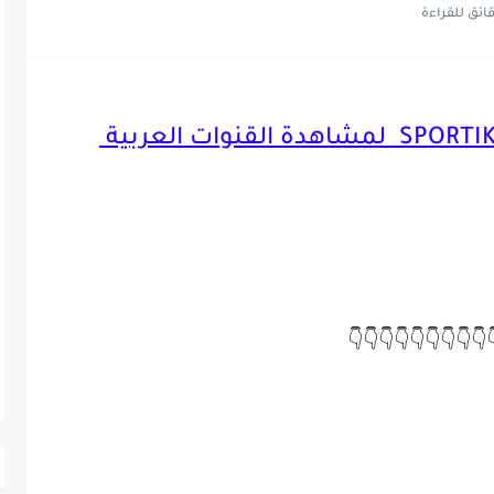
👇👇👇👇👇👇
👇👇👇