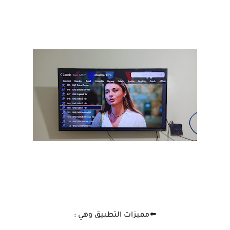
⬅️مميزات التطبيق وهي :