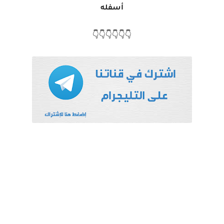
أسفله
👇👇👇👇👇👇