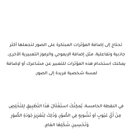
تحتاج إلى إضافة المؤثرات المبتكرة على الصور لتجعلها أكثر
جاذبية وتفاعلية، مثل إضافة الإيموجي والرموز التعبيرية الأخرى.
يمكنك استخدام هذه المؤثرات للتعبير عن مشاعرك أو لإضافة
لمسة شخصية فريدة إلى الصور.
في النقطة الخامسة، يُمكِنُكَ استَغْلَالَ هَذَا التَطْبِيقِ لِلتَخْلِصِ
مِنْ أَيِّ عَيْوبٍ أو تَشُويهٍ فِي الصُّوَرِ، وَذَلِكَ لِتَعْزِيزِ جَودَةِ الصُّوَرِ
وَتَحْسِينِ شَكْلِهَا العَامِ.