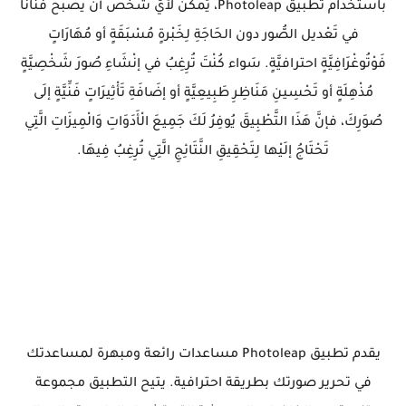
باستخدام تطبيق Photoleap، يُمكن لأيّ شَخْص أنْ يصبحَ فنانًا
في تَعْديل الصُّور دون الحَاجَةِ لِخَبْرةٍ مُسْبَقَةٍ أو مُهَارَاتٍ
فَوْتُوغْرَافِيَّةٍ احترافيَّةٍ. سَواء كُنْتَ تُرِغِبُ في إنْشَاءِ صُورَ شَخْصِيَّةٍ
مُذْهِلَةٍ أو تَحْسِينِ مَنَاظِرِ طَبِيعِيَّةٍ أو إضَافَةِ تَأْثِيرَاتٍ فَنِّيَّةٍ إلَى
صُوَرِكَ، فإنَّ هَذَا التَّطْبِيقَ يُوفِرُ لَكَ جَمِيعَ الْأَدَوَاتِ وَالْمِيزَاتِ الَّتِي
تَحْتَاجُ إلَيْها لِتَحْقِيقِ النَّتَائِجِ الَّتِي تُرِغِبُ فِيهَا.
يقدم تطبيق Photoleap مساعدات رائعة ومبهرة لمساعدتك
في تحرير صورتك بطريقة احترافية. يتيح التطبيق مجموعة